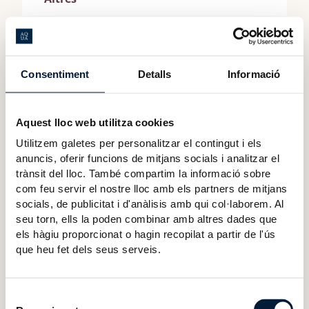
Consentiment
Detalls
Informació
30-05-2018
Estudis
Estudi: la qualitat de l'ensenyament
superior d'Andorra i els Objectius de
Aquest lloc web utilitza cookies
Desenvolupament Sostenible
Utilitzem galetes per personalitzar el contingut i els
7_17-016_estudi_q_ods_maquetat_paper_ang_2_co
anuncis, oferir funcions de mitjans socials i analitzar el
mpressed.pdf
trànsit del lloc. També compartim la informació sobre
7_17-016_estudi_q_ods_maquetat_paper_cat_2_co
mpressed.pdf
com feu servir el nostre lloc amb els partners de mitjans
socials, de publicitat i d'anàlisis amb qui col·laborem. Al
seu torn, ells la poden combinar amb altres dades que
els hàgiu proporcionat o hagin recopilat a partir de l'ús
20-01-2017
Altres
que heu fet dels seus serveis.
Memoràndum d’entesa entre ACPUA i
l’AQUA per a l’avaluació de titulacions de
la Universitat d’Andorra
Selecció
orden_pre_799_2017_memorando_acpua_aqua.pdf