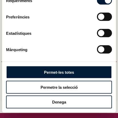
Requeriments
de
consentiment
Paginació
Preferències
Primera pàgina
Pàgina anterior
‹‹
‹
…
9
10
11
12
Estadístiques
Màrqueting
Permet-les totes
Permetre la selecció
Denega