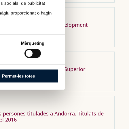
socials, de publicitat i
hàgiu proporcionat o hagin
ucation for Sustainable Development
for_sustainable_development.pdf
Màrqueting
els titulats d'Ensenyament Superior
Permet-les totes
es persones titulades a Andorra. Titulats de
el 2016