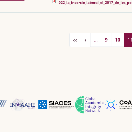
022_la_insercio_laboral_el_2017_de_les_pe
inació
Primera pàgina
Pàgina anterior
‹‹
‹
…
9
10
1