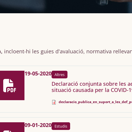
 incloent-hi les guies d'avaluació, normativa relleva
19-05-2020
Altres
Declaració conjunta sobre les a
situació causada per la COVID-1
declaracio_publica_en_suport_a_les_def_p
09-01-2020
Estudis