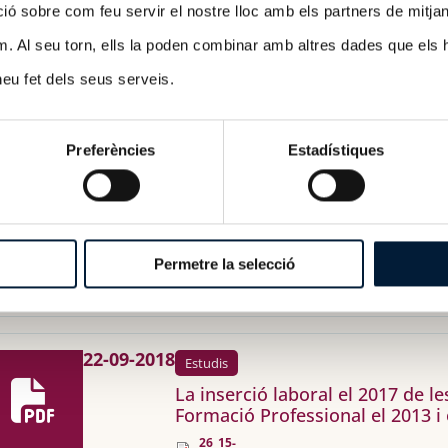
 sobre com feu servir el nostre lloc amb els partners de mitjans 
m. Al seu torn, ells la poden combinar amb altres dades que els 
28-05-2019
Estudis
 heu fet dels seus serveis.
Quality indicators in Higher Ed
quality_indicators_in_higher_education_
Preferències
Estadístiques
26-11-2018
Estudis
Estudi sobre Inserció Laboral d
Permetre la selecció
27_15-022_document_divulgatiu_es.pdf
22-09-2018
Estudis
La inserció laboral el 2017 de l
Formació Professional el 2013 i 
26_15-