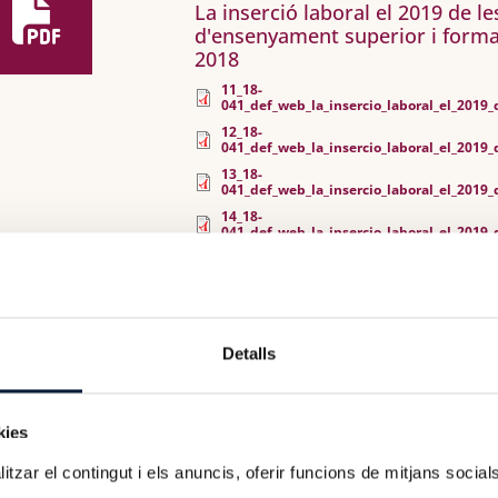
La inserció laboral el 2019 de l
d'ensenyament superior i forma
2018
11_18-
041_def_web_la_insercio_laboral_el_2019_
12_18-
041_def_web_la_insercio_laboral_el_2019_
13_18-
041_def_web_la_insercio_laboral_el_2019_
14_18-
041_def_web_la_insercio_laboral_el_2019_
27-06-2019
Estudis
Proposal of indicators to embe
Detalls
Institutional Quality Assessmen
101_17-045_proposal_of_indicators_to_emb
kies
108_17_045_proposta_dindicadors_per_ineg
tzar el contingut i els anuncis, oferir funcions de mitjans socials i