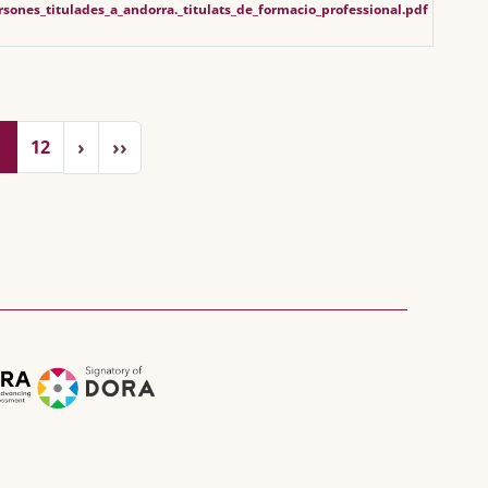
rsones_titulades_a_andorra._titulats_de_formacio_professional.pdf
Pàgina següent
Última pàgina
›
››
1
12