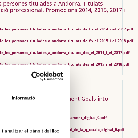
es persones titulades a Andorra. Titulats
ció professional. Promocions 2014, 2015, 2017 i
de_les_persones_titulades_a_andorra_titulats_de_fp_el_2014_i_el_2017.pdf
de_les_persones_titulades_a_andorra_titulats_de_fp_el_2015_i_el_2018.pdf
de_les_persones_titulades_a_andorra_titulats_des_el_2014_i_el_2017.pdf
de_les_persones_titulades_a_andorra_titulats_des_el_2015_i_el_2018.pdf
d the Sustainable Development Goals into
Informació
t
ed_the_sdg_into_institutional_q_assessment_digital_0.pdf
rar_els_ods_en_lavaluacio_insitucional_de_la_q_catala_digital_0.pdf
 analitzar el trànsit del lloc.