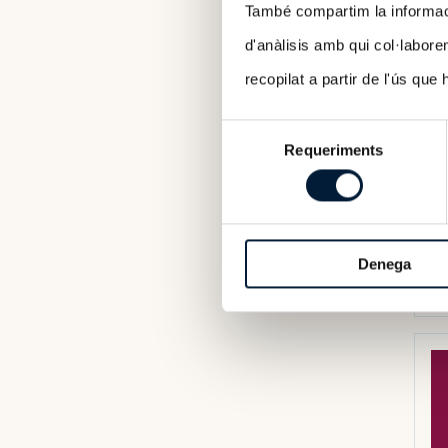
També compartim la informació
d'anàlisis amb qui col·labore
recopilat a partir de l'ús que
Selecció
Requeriments
de
consentiment
Denega