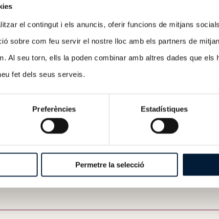
kies
́ de Dades.
tzar el contingut i els anuncis, oferir funcions de mitjans socials i
 informació per mitjans electrònics
 sobre com feu servir el nostre lloc amb els partners de mitjans 
m. Al seu torn, ells la poden combinar amb altres dades que els 
 heu fet dels seus serveis.
Preferències
Estadístiques
 impedir l'enviament automatitzat de missatges brossa.
Permetre la selecció