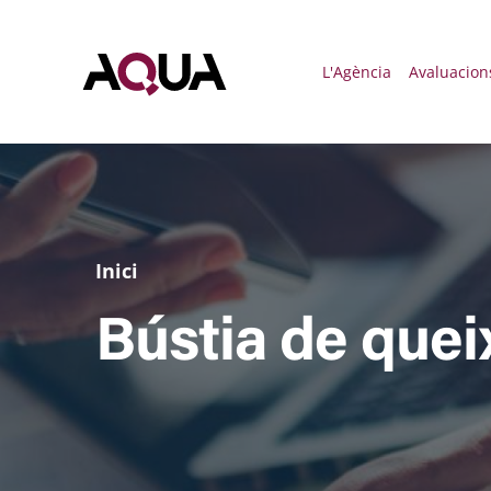
Menú 
L'Agència
Avaluacion
Inici
Bústia de quei