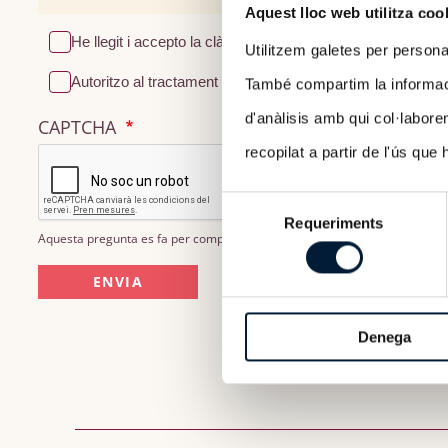
Aquest lloc web utilitza coo
He llegit i accepto la clàusula d’Informació sobre
Proteccio
Utilitzem galetes per personali
Autoritzo al tractament de les meves dades per poder rebre
També compartim la informació
d'anàlisis amb qui col·labore
CAPTCHA
recopilat a partir de l'ús que
Selecció
Requeriments
Aquesta pregunta es fa per comprovar si vostè és o no una persona real i
de
consentiment
Denega