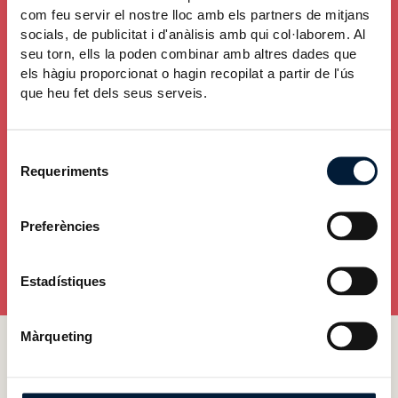
com feu servir el nostre lloc amb els partners de mitjans
119
socials, de publicitat i d'anàlisis amb qui col·laborem. Al
seu torn, ells la poden combinar amb altres dades que
els hàgiu proporcionat o hagin recopilat a partir de l'ús
Avaluacions de plans d'estudi realitzades
que heu fet dels seus serveis.
Selecció
Requeriments
de
consentiment
8
Preferències
Avaluacions de plans estratègics realitzades
Estadístiques
Màrqueting