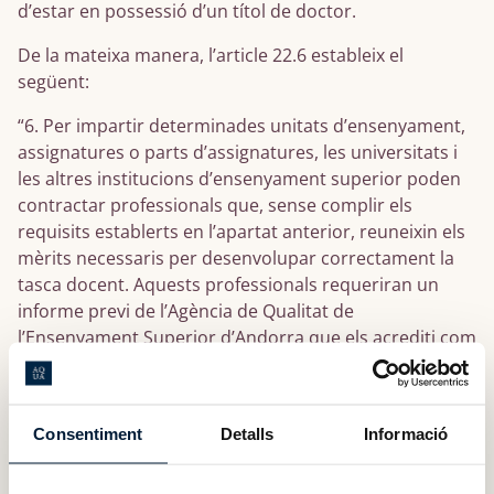
d’estar en possessió d’un títol de doctor.
De la mateixa manera, l’article 22.6 estableix el
següent:
“6. Per impartir determinades unitats d’ensenyament,
assignatures o parts d’assignatures, les universitats i
les altres institucions d’ensenyament superior poden
contractar professionals que, sense complir els
requisits establerts en l’apartat anterior, reuneixin els
mèrits necessaris per desenvolupar correctament la
tasca docent. Aquests professionals requeriran un
informe previ de l’Agència de Qualitat de
l’Ensenyament Superior d’Andorra que els acrediti com
a professorat que pot desenvolupar l’activitat docent.”
Així, l'AQUA duu a terme una avaluació per acreditar si
el professorat que no compleix els requisits de
Consentiment
Detalls
Informació
formació té altres mèrits necessaris per desenvolupar
l’activitat docent.