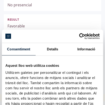
No presencial
RESULT
Favorable
RESOLUTION DATE
21/05/2020
Consentiment
Detalls
Informació
DECRET D'APROVACIÓ DEL PLA D'ESTUDIS
Aquest lloc web utilitza cookies
Decret del 7-10-2020 pel qual s’aprova el pla
Utilitzem galetes per personalitzar el contingut i els
d’estudis del bàtxelor en dret de la Universitas
anuncis, oferir funcions de mitjans socials i analitzar el
Europaea IMF
trànsit del lloc. També compartim la informació sobre
com feu servir el nostre lloc amb els partners de mitjans
socials, de publicitat i d'anàlisis amb qui col·laborem. Al
seu torn, ells la poden combinar amb altres dades que
els hàgiu proporcionat o hagin recopilat a partir de l'ús